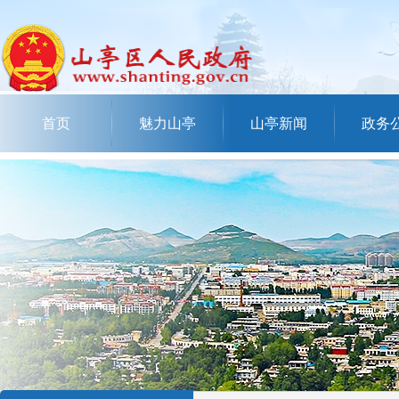
首页
魅力山亭
山亭新闻
政务