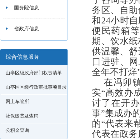
国务院信息
务区、自助
和24小时
便民药箱
省政府信息
期、饮水纸
供温馨、舒
综合信息服务
口进驻、网
全年不打烊
山亭区级政府部门权责清单
在冯卯
山亭区区级行政审批事项目录
实“高效办
讨了在开办
网上车管所
事”集成办
社保缴费及查询
的“代表来
公积金查询
代表在政务