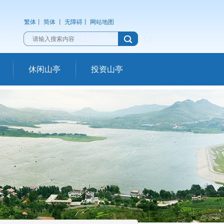
繁体
丨
简体
丨
无障碍
丨
网站地图
休闲山亭
投资山亭