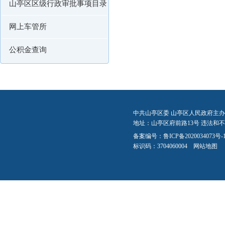
山亭区区级行政审批事项目录
网上车管所
公积金查询
中共山亭区委 山亭区人民政府主办
地址：山亭区府前路13号 违法和不良信
备案编号：
鲁ICP备2020034073号-
标识码：3704060004
网站地图