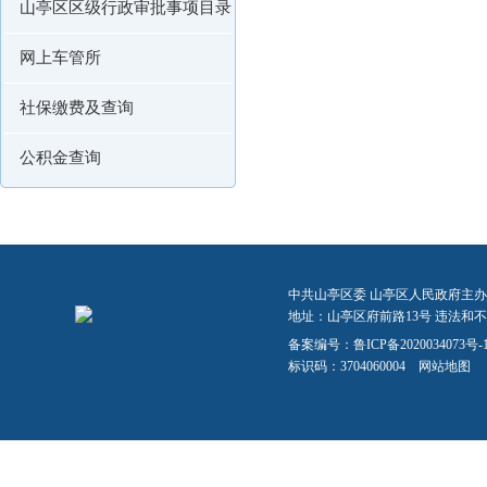
山亭区区级行政审批事项目录
网上车管所
社保缴费及查询
公积金查询
中共山亭区委 山亭区人民政府主办
地址：山亭区府前路13号 违法和不良信
备案编号：
鲁ICP备2020034073号-
标识码：3704060004
网站地图