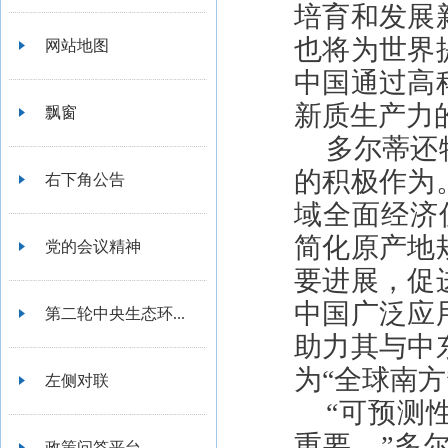
培育和发展
也将为世界
网站地图
中国通过高
新质生产力
飘窗
多尔蒂还
的积极作为
右下角公告
域全面经济
简化原产地
党的会议精神
要进展，促
中国广泛应
第二轮中央生态环...
助力其与中
为“全球南
左侧对联
“可预测
重要。”多
政策问答平台