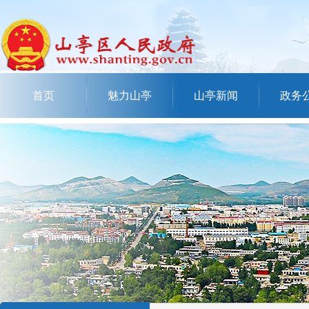
首页
魅力山亭
山亭新闻
政务