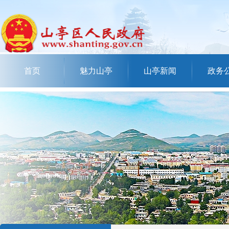
首页
魅力山亭
山亭新闻
政务