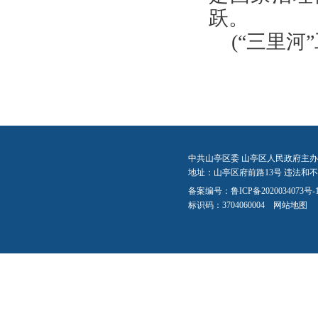
跃。
(“三里河
中共山亭区委 山亭区人民政府主办
地址：山亭区府前路13号 违法和不良信
备案编号：
鲁ICP备2020034073号-
标识码：3704060004
网站地图