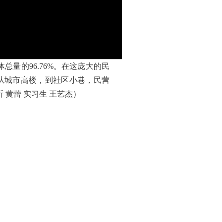
总量的96.76%。在这庞大的民
从城市高楼，到社区小巷，民营
黄蕾 实习生 王艺杰）