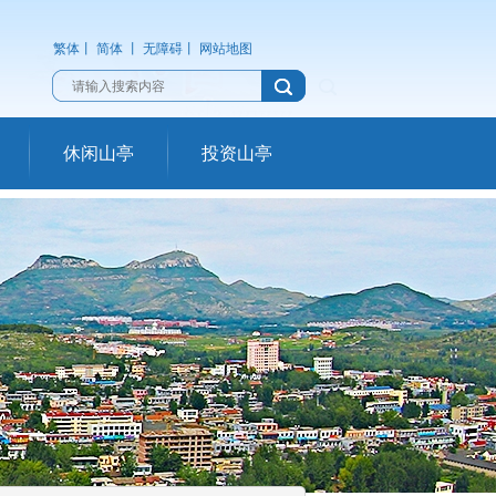
繁体
丨
简体
丨
无障碍
丨
网站地图
休闲山亭
投资山亭