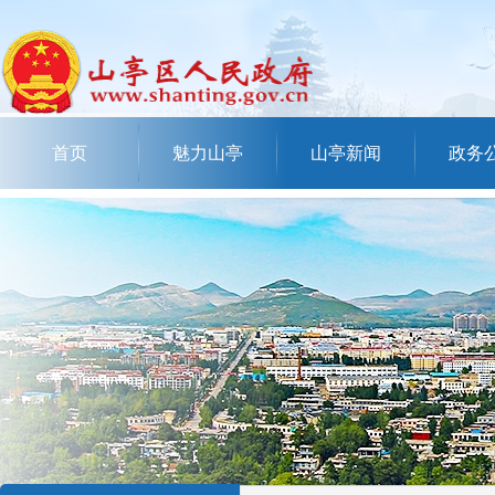
首页
魅力山亭
山亭新闻
政务