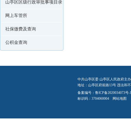
山亭区区级行政审批事项目录
网上车管所
社保缴费及查询
公积金查询
中共山亭区委 山亭区人民政府主办
地址：山亭区府前路13号 违法和不良信
备案编号：
鲁ICP备2020034073号-
标识码：3704060004
网站地图