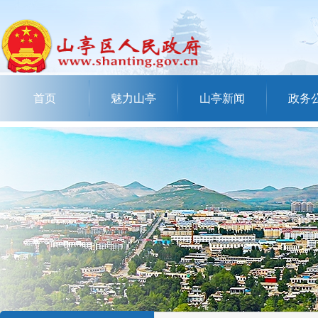
首页
魅力山亭
山亭新闻
政务