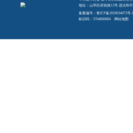
地址：山亭区府前路13号 违法和不良信
备案编号：
鲁ICP备2020034073号-
标识码：3704060004
网站地图