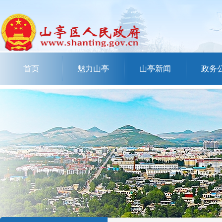
首页
魅力山亭
山亭新闻
政务