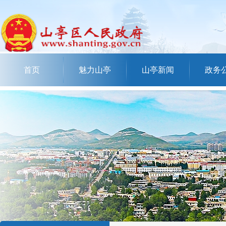
首页
魅力山亭
山亭新闻
政务