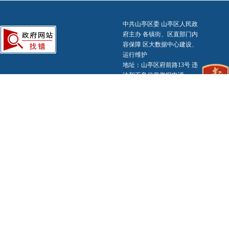
中共山亭区委 山亭区人民政
府主办 各镇街、区直部门内
容保障 区大数据中心建设、
运行维护
地址：山亭区府前路13号 违
法和不良信息举报电话：
0632-8811121
备案编号：
鲁ICP备
2020034073号-1
鲁公网
安备 37040602000003号
标识码：3704060004
网站
地图