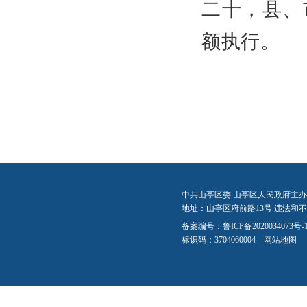
二十，县、
额执行。
中共山亭区委 山亭区人民政府主办
地址：山亭区府前路13号 违法和不良信
备案编号：
鲁ICP备2020034073号-
标识码：3704060004
网站地图