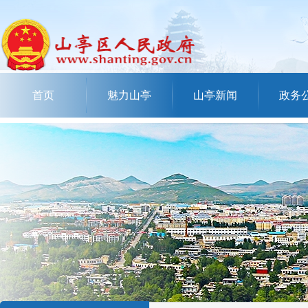
首页
魅力山亭
山亭新闻
政务