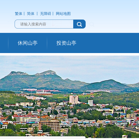
繁体
丨
简体
丨
无障碍
丨
网站地图
休闲山亭
投资山亭