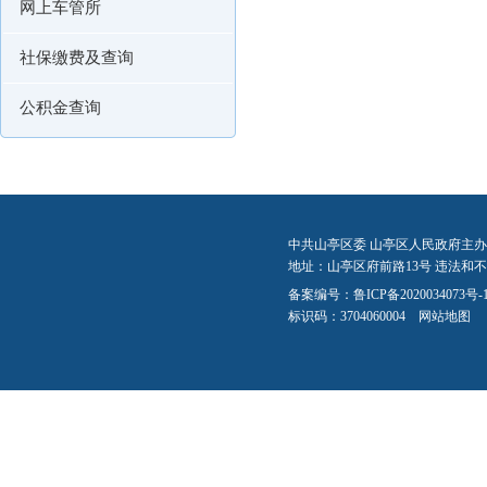
网上车管所
社保缴费及查询
公积金查询
中共山亭区委 山亭区人民政府主办
地址：山亭区府前路13号 违法和不良信
备案编号：
鲁ICP备2020034073号-
标识码：3704060004
网站地图