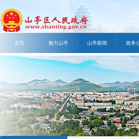
首页
魅力山亭
山亭新闻
政务