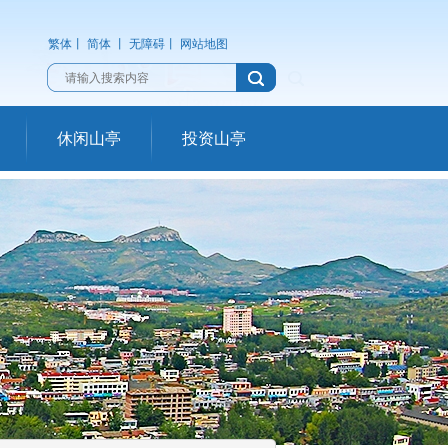
繁体
丨
简体
丨
无障碍
丨
网站地图
休闲山亭
投资山亭