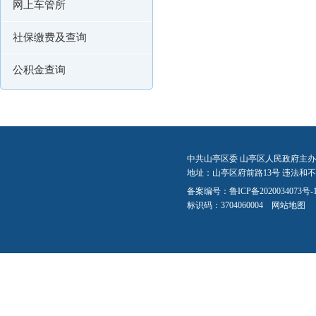
网上车管所
社保缴费及查询
公积金查询
中共山亭区委 山亭区人民政府主办
地址：山亭区府前路13号 违法和不良信
备案编号：
鲁ICP备2020034073号-
标识码：3704060004
网站地图