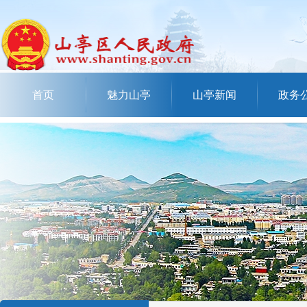
首页
魅力山亭
山亭新闻
政务