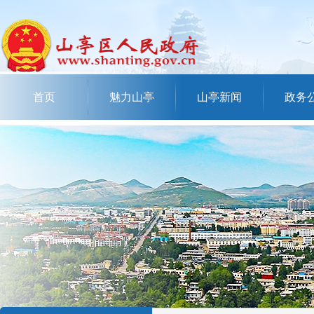
首页
魅力山亭
山亭新闻
政务