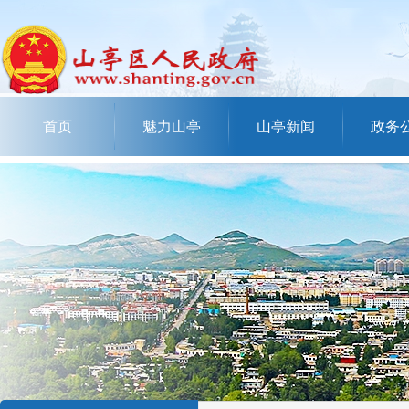
首页
魅力山亭
山亭新闻
政务