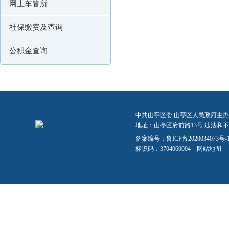
网上车管所
社保缴费及查询
公积金查询
中共山亭区委 山亭区人民政府主办
地址：山亭区府前路13号 违法和不良信
备案编号：
鲁ICP备2020034073号-
标识码：3704060004
网站地图