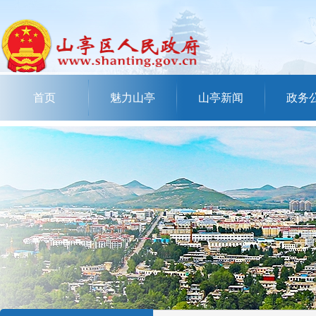
首页
魅力山亭
山亭新闻
政务