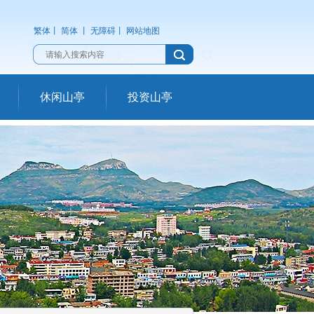
繁体
丨
简体
丨
无障碍
丨
网站地图
休闲山亭
投资山亭