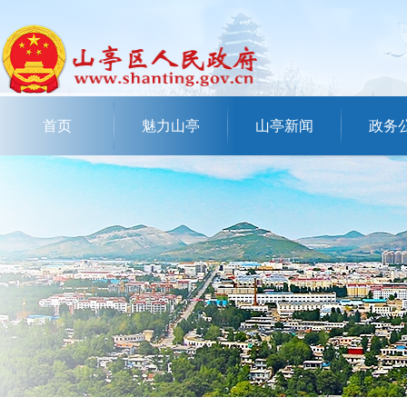
首页
魅力山亭
山亭新闻
政务