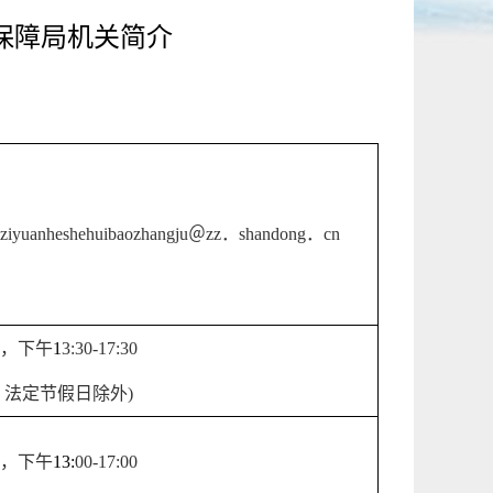
保障局机关简介
iziyuanheshehuibaozhangju
＠
zz
．
shandong
．
cn
，下午
1
3
:
3
0-1
7
:
3
0
，法定节假日除外
)
，下午
13:
0
0-17:
0
0