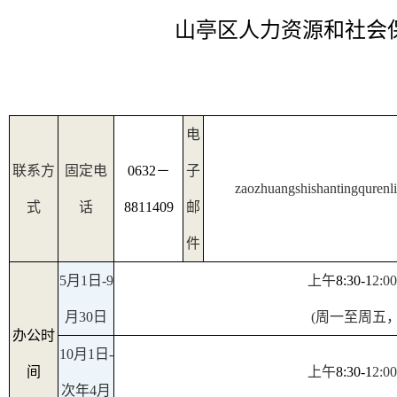
山亭区人力资源和社会
电
联系方
固定电
0632
－
子
zaozhuangshishantingqurenl
式
话
8811409
邮
件
5
月
1
日
-9
上午
8:30-1
2
:
0
0
月
30
日
(
周一至周五
办公时
10
月
1
日
-
间
上午
8:30-1
2
:
0
0
次年
4
月