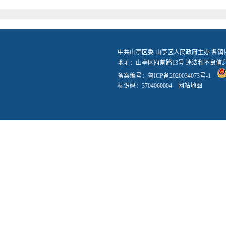
中共山亭区委 山亭区人民政府主办 各
地址：山亭区府前路13号 违法和不良信息举报
备案编号：
鲁ICP备2020034073号-1
标识码：3704060004
网站地图