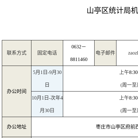
山亭区统计局
0632
－
联系方式
固定电话
电子邮件
zaoz
8811460
5
月
1
日
-9
月
30
上午
8:30
日
(
周一至
办公时间
10
月
1
日
-
次年
4
上午
8:30
月
30
日
(
周一至
办公地址
枣庄市山亭区府前