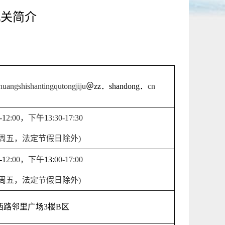
机关简介
huangshishantingqutongjiju
＠
zz
．
shandong
．
cn
-1
2
:
0
0
，下午
1
3
:
3
0-1
7
:
3
0
周五，法定节假日除外
)
-1
2
:
0
0
，下午
13:
0
0-17:
0
0
周五，法定节假日除外
)
西路邻里广场
3
楼
B
区