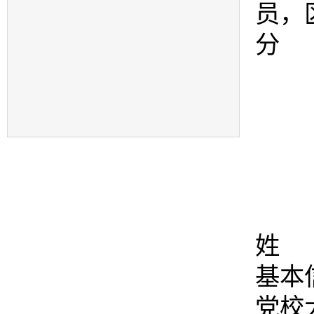
员，
分 
姓 
基本
党校