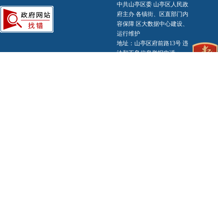
中共山亭区委 山亭区人民政
府主办 各镇街、区直部门内
容保障 区大数据中心建设、
运行维护
地址：山亭区府前路13号 违
法和不良信息举报电话：
0632-8811121
备案编号：
鲁ICP备
2020034073号-1
鲁公网
安备 37040602000003号
标识码：3704060004
网站
地图