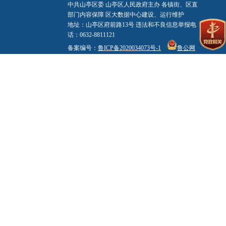
中共山亭区委 山亭区人民政府主办 各镇街、区直
部门内容保障 区大数据中心建设、运行维护
地址：山亭区府前路13号 违法和不良信息举报电
话：0632-8811121
备案编号：
鲁ICP备2020034073号-1
鲁公网
安备 37040602000003号
标识码：3704060004
网站地图