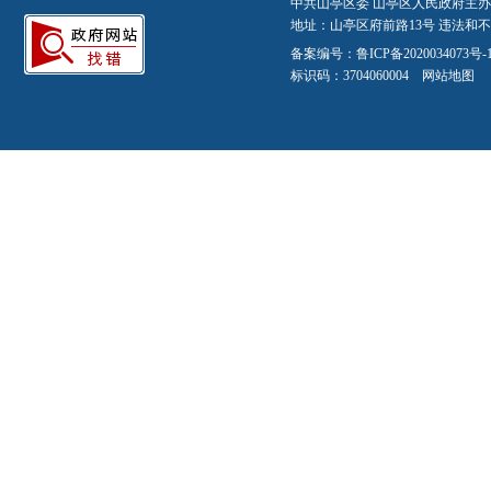
中共山亭区委 山亭区人民政府主办
地址：山亭区府前路13号 违法和不良信
备案编号：
鲁ICP备2020034073号-
标识码：3704060004
网站地图