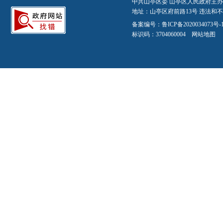
中共山亭区委 山亭区人民政府主办
地址：山亭区府前路13号 违法和不良信
备案编号：
鲁ICP备2020034073号-
标识码：3704060004
网站地图