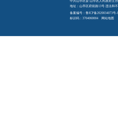
中共山亭区委 山亭区人民政府主办
地址：山亭区府前路13号 违法和不良信
备案编号：
鲁ICP备2020034073号-
标识码：3704060004
网站地图