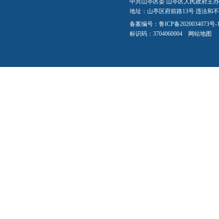
中共山亭区委 山亭区人民政府主办
地址：山亭区府前路13号 违法和不良信
备案编号：
鲁ICP备2020034073号-
标识码：3704060004
网站地图