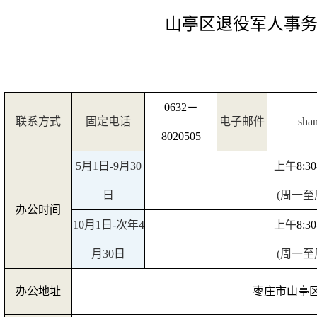
山亭区退役军人事
0632
－
联系方式
固定电话
电子邮件
sha
8020505
5
月
1
日
-9
月
30
上午
8:30
日
(
周一至
办公时间
10
月
1
日
-
次年
4
上午
8:30
月
30
日
(
周一至
办公地址
枣庄市山亭