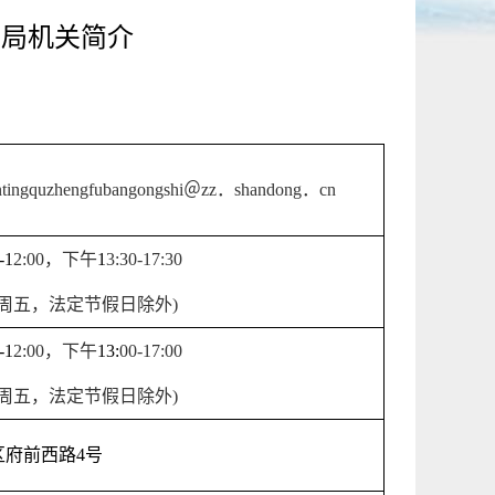
务局机关简介
ntingquzhengfubangongshi
＠
zz
．
shandong
．
cn
-1
2
:
0
0
，下午
1
3
:
3
0-1
7
:
3
0
周五，法定节假日除外
)
-1
2
:
0
0
，下午
13:
0
0-17:
0
0
周五，法定节假日除外
)
区府前西路
4
号