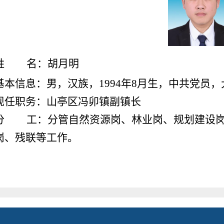
姓 名：胡月明
基本信息：
男，汉族，19
94
年8月生，中共党员，
现任职务：山亭区冯卯镇副镇长
分 工：
分管自然资源岗、林业岗、规划建
设
岗、残联等工作。