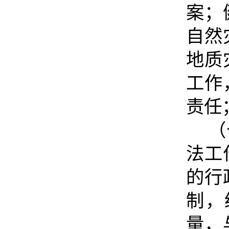
案；
自然
地质
工作
责任
（
法工
的行
制，
量，