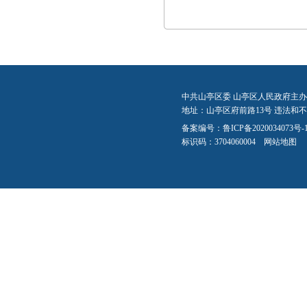
中共山亭区委 山亭区人民政府主办
地址：山亭区府前路13号 违法和不良信
备案编号：
鲁ICP备2020034073号-
标识码：3704060004
网站地图