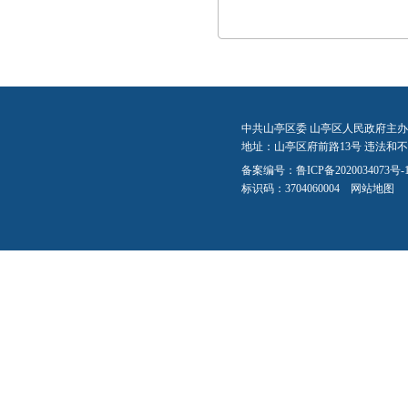
中共山亭区委 山亭区人民政府主办
地址：山亭区府前路13号 违法和不良信
备案编号：
鲁ICP备2020034073号-
标识码：3704060004
网站地图