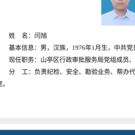
姓
名：
闫旭
基本信息：
男
，汉族，19
76
年
1
月生，中共党
现任职务：山亭区行政审批服务局党组成员
分
工：
负责纪检、安全、勘验业务、帮办
室。